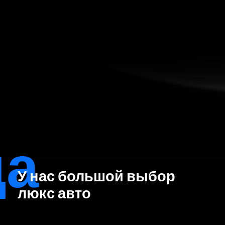
да
У нас большой выбор
люкс авто