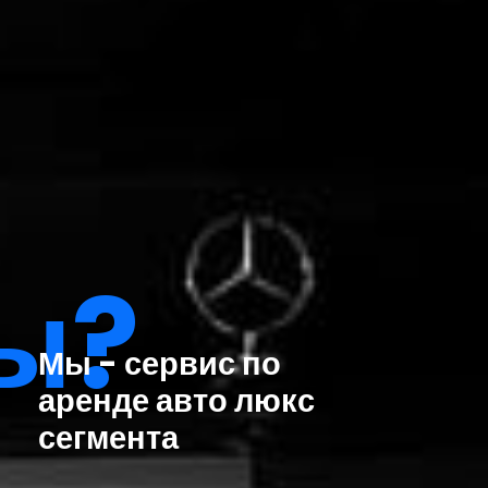
ы?
Мы - сервис по
аренде авто люкс
сегмента